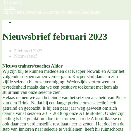
:
https://clubs.deventrade.com/nl/kv-altior/clubcollectie
Nieuwsbrief
februari
2023
Nieuwsbrief februari 2023
2 februari 2023
Nieuwsbrief
Nieuws trainers/coaches Altior
Wij zijn blij te kunnen mededelen dat Kacper Nowak en Altior het
volgende seizoen samen verder gaan. Kacper start dan aan zijn
vijfde seizoen bij onze vereniging. Wederzijds vertrouwen en
tevredenheid maakt dat we een positieve toekomst met hem als
stuurman van onze selectie zien.
Helaas nemen we aan het einde van het seizoen afscheid van Pieter
van den Brink. Nadat hij een lange periode onze selectie heeft
getraind en gecoacht, is hij een paar jaar weg geweest om zich
daarna vanaf seizoen 2017-2018 op onze A1 te storten. Onder zijn
leiding is het gelukt om door te stromen naar de A hoofdklasse en
ook daar een verdienstelijk resultaat neer te zetten. Het doel om de
stap van junioren naar selectie te verkleinen, heeft hij ruimschoots