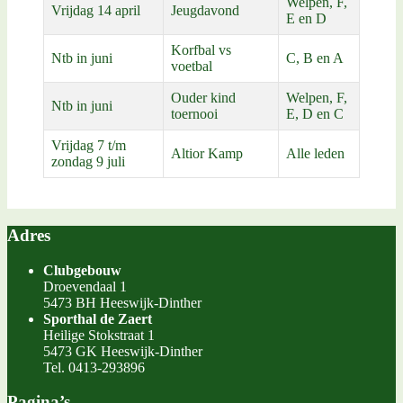
Welpen, F,
Vrijdag 14 april
Jeugdavond
E en D
Korfbal vs
Ntb in juni
C, B en A
voetbal
Ouder kind
Welpen, F,
Ntb in juni
toernooi
E, D en C
Vrijdag 7 t/m
Altior Kamp
Alle leden
zondag 9 juli
Adres
Clubgebouw
Droevendaal 1
5473 BH Heeswijk-Dinther
Sporthal de Zaert
Heilige Stokstraat 1
5473 GK Heeswijk-Dinther
Tel. 0413-293896
Pagina’s