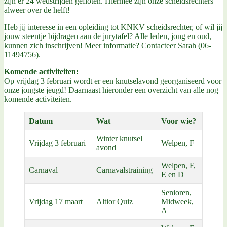
zijn er 24 wedstrijden gefloten. Hiermee zijn onze scheidsrechters
alweer over de helft!
Heb jij interesse in een opleiding tot KNKV scheidsrechter, of wil jij
jouw steentje bijdragen aan de jurytafel? Alle leden, jong en oud,
kunnen zich inschrijven! Meer informatie? Contacteer Sarah (06-
11494756).
Komende activiteiten:
Op vrijdag 3 februari wordt er een knutselavond georganiseerd voor
onze jongste jeugd! Daarnaast hieronder een overzicht van alle nog
komende activiteiten.
Datum
Wat
Voor wie?
Winter knutsel
Vrijdag 3 februari
Welpen, F
avond
Welpen, F,
Carnaval
Carnavalstraining
E en D
Senioren,
Vrijdag 17 maart
Altior Quiz
Midweek,
A