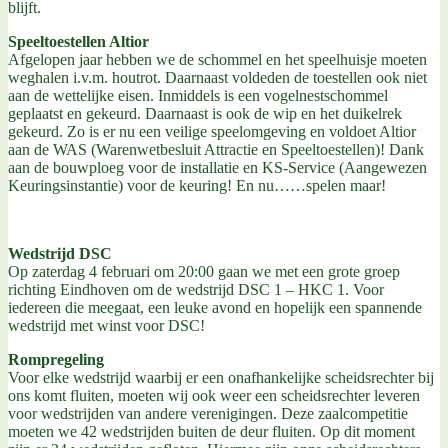
blijft.
Speeltoestellen Altior
Afgelopen jaar hebben we de schommel en het speelhuisje moeten
weghalen i.v.m. houtrot. Daarnaast voldeden de toestellen ook niet
aan de wettelijke eisen. Inmiddels is een vogelnestschommel
geplaatst en gekeurd. Daarnaast is ook de wip en het duikelrek
gekeurd. Zo is er nu een veilige speelomgeving en voldoet Altior
aan de WAS (Warenwetbesluit Attractie en Speeltoestellen)! Dank
aan de bouwploeg voor de installatie en KS-Service (Aangewezen
Keuringsinstantie) voor de keuring! En nu……spelen maar!
Wedstrijd DSC
Op zaterdag 4 februari om 20:00 gaan we met een grote groep
richting Eindhoven om de wedstrijd DSC 1 – HKC 1. Voor
iedereen die meegaat, een leuke avond en hopelijk een spannende
wedstrijd met winst voor DSC!
Rompregeling
Voor elke wedstrijd waarbij er een onafhankelijke scheidsrechter bij
ons komt fluiten, moeten wij ook weer een scheidsrechter leveren
voor wedstrijden van andere verenigingen. Deze zaalcompetitie
moeten we 42 wedstrijden buiten de deur fluiten. Op dit moment