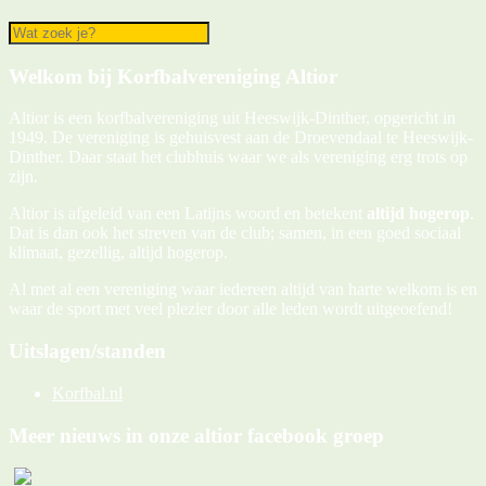
Welkom bij Korfbalvereniging Altior
Altior is een korfbalvereniging uit Heeswijk-Dinther, opgericht in
1949. De vereniging is gehuisvest aan de Droevendaal te Heeswijk-
Dinther. Daar staat het clubhuis waar we als vereniging erg trots op
zijn.
Altior is afgeleid van een Latijns woord en betekent
altijd hogerop
.
Dat is dan ook het streven van de club; samen, in een goed sociaal
klimaat, gezellig, altijd hogerop.
Al met al een vereniging waar iedereen altijd van harte welkom is en
waar de sport met veel plezier door alle leden wordt uitgeoefend!
Uitslagen/standen
Korfbal.nl
Meer nieuws in onze altior facebook groep