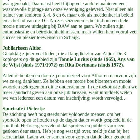
waargemaakt. Daarnaast heeft hij op vele andere manieren een
waardevolle bijdrage aan onze vereniging geleverd. Niet alleen als
trainer van senioren 3, 4, 5 en 6, maar ook als meedenker in beleid
en actief lid van de TC. Na zes seizoenen is het tijd om een hele
mooie nieuwe uitdaging bij DAW aan te gaan. We zullen zijn
enthousiasme en betrokkenheid missen, maar willen hem vooral veel
succes en plezier toewensen in Schaijk.
Jubilarissen Altior
Gelukkig zijn er veel leden, die al lang lid zijn van Altior. De 3
koplopers op dit gebied zijn
Tonnie Lucius (sinds 1965), Ans van
de Wijst (sinds 1971/1972) en Rita Dortmans (sinds 1972).
Alledrie hebben en doen zij enorm veel voor Altior en daarvoor zijn
we ze erg dankbaar. Ze hebben een mooie bos bloemen en mooie
woorden gekregen om dit te ondersteunen. In de toekomst zullen we
meer aandacht geven aan onze jubilarissen, want inmiddels weten
we van iedereen een datum van inschrijving; wordt vervolgd…
Sportcafe t Pietertje
De stichting heeft nog steeds niet voldoende mensen om het
sportcafe open te houden op de dagen dat er wordt gespeeld in de
sporthal. Het is erg vervelend dat sporters en publiek voor een
gesloten deur staan. Heb je nog wat tijd over, meld je dan bij het
secretariaat. Laten we er samen voor zorgen dat de deur geopend